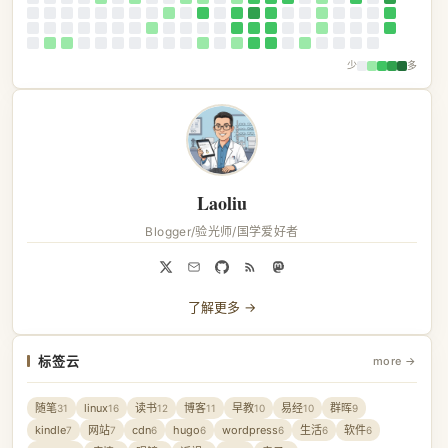
少
多
Laoliu
Blogger/验光师/国学爱好者
了解更多 →
标签云
more →
随笔
linux
读书
博客
早教
易经
群晖
31
16
12
11
10
10
9
kindle
网站
cdn
hugo
wordpress
生活
软件
7
7
6
6
6
6
6