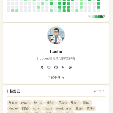
少
多
Laoliu
Blogger/验光师/国学爱好者
了解更多 →
标签云
more →
随笔
linux
读书
博客
早教
易经
群晖
31
16
12
11
10
10
9
kindle
网站
cdn
hugo
wordpress
生活
软件
7
7
6
6
6
6
6