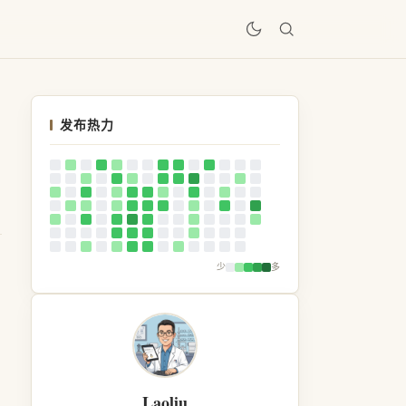
居
发布热力
少
多
Laoliu