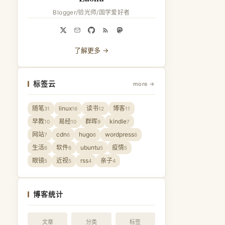
Blogger/验光师/国学爱好者
了解更多 →
标签云
more →
随笔
linux
读书
博客
31
16
12
11
早教
易经
群晖
kindle
10
10
9
7
网站
cdn
hugo
wordpress
7
6
6
6
生活
软件
ubuntu
疫情
6
6
5
5
眼镜
近视
rss
亲子
5
5
4
4
博客统计
文章
分类
标签