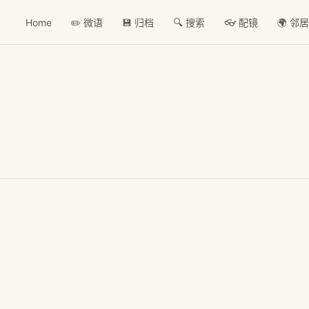
Home
✏️ 微语
💾 归档
🔍 搜索
👓 配镜
🌍 邻