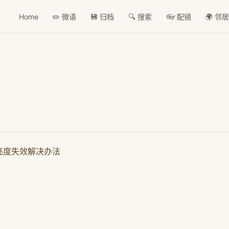
Home
✏️ 微语
💾 归档
🔍 搜索
👓 配镜
🌍 邻
动亮度失效解决办法