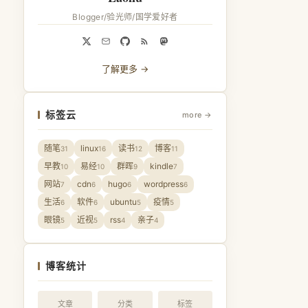
Blogger/验光师/国学爱好者
了解更多 →
标签云
more →
随笔
linux
读书
博客
31
16
12
11
早教
易经
群晖
kindle
10
10
9
7
网站
cdn
hugo
wordpress
7
6
6
6
生活
软件
ubuntu
疫情
6
6
5
5
眼镜
近视
rss
亲子
5
5
4
4
博客统计
文章
分类
标签