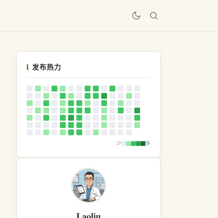
居
发布热力
少
多
Laoliu