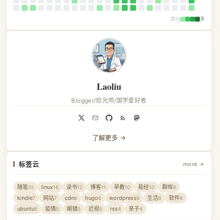
少
多
Laoliu
Blogger/验光师/国学爱好者
了解更多 →
标签云
more →
随笔
linux
读书
博客
早教
易经
群晖
31
16
12
11
10
10
9
kindle
网站
cdn
hugo
wordpress
生活
软件
7
7
6
6
6
6
6
ubuntu
疫情
眼镜
近视
rss
亲子
5
5
5
5
4
4