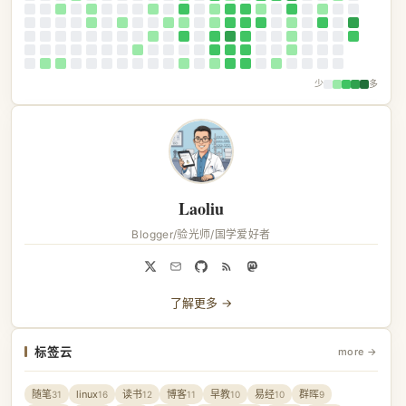
少
多
Laoliu
Blogger/验光师/国学爱好者
了解更多 →
标签云
more →
随笔
linux
读书
博客
早教
易经
群晖
31
16
12
11
10
10
9