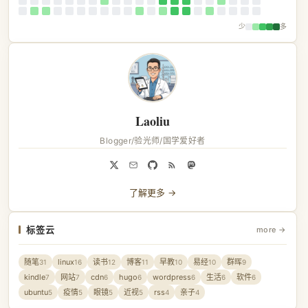
少
多
Laoliu
Blogger/验光师/国学爱好者
了解更多 →
标签云
more →
随笔
linux
读书
博客
早教
易经
群晖
31
16
12
11
10
10
9
kindle
网站
cdn
hugo
wordpress
生活
软件
7
7
6
6
6
6
6
ubuntu
疫情
眼镜
近视
rss
亲子
5
5
5
5
4
4