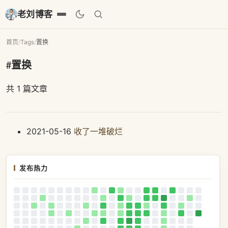
老刘博客
首页
/
Tags
/
置换
#置换
共 1 篇文章
2021-05-16
收了一堆破烂
发布热力