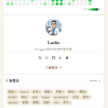
少
多
Laoliu
Blogger/验光师/国学爱好者
了解更多 →
标签云
more →
随笔
linux
读书
博客
早教
易经
群晖
31
16
12
11
10
10
9
kindle
网站
cdn
hugo
wordpress
生活
软件
7
7
6
6
6
6
6
ubuntu
疫情
眼镜
近视
rss
亲子
5
5
5
5
4
4