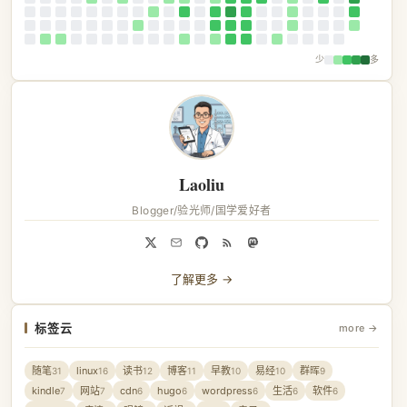
少
多
Laoliu
Blogger/验光师/国学爱好者
了解更多 →
标签云
more →
随笔
linux
读书
博客
早教
易经
群晖
31
16
12
11
10
10
9
kindle
网站
cdn
hugo
wordpress
生活
软件
7
7
6
6
6
6
6