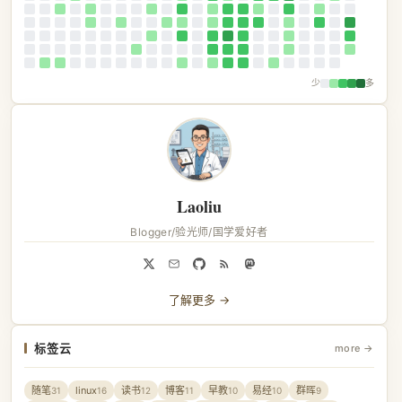
少
多
Laoliu
Blogger/验光师/国学爱好者
了解更多 →
标签云
more →
随笔
linux
读书
博客
早教
易经
群晖
31
16
12
11
10
10
9