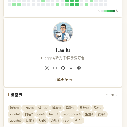
少
多
Laoliu
Blogger/验光师/国学爱好者
了解更多 →
标签云
more →
随笔
linux
读书
博客
早教
易经
群晖
31
16
12
11
10
10
9
kindle
网站
cdn
hugo
wordpress
生活
软件
7
7
6
6
6
6
6
ubuntu
疫情
眼镜
近视
rss
亲子
5
5
5
5
4
4