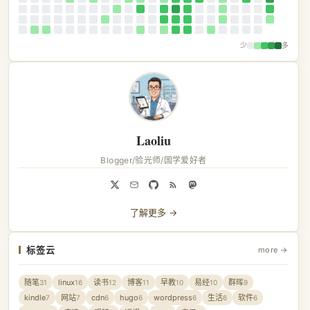
少
多
Laoliu
Blogger/验光师/国学爱好者
了解更多 →
标签云
more →
随笔
linux
读书
博客
早教
易经
群晖
31
16
12
11
10
10
9
kindle
网站
cdn
hugo
wordpress
生活
软件
7
7
6
6
6
6
6