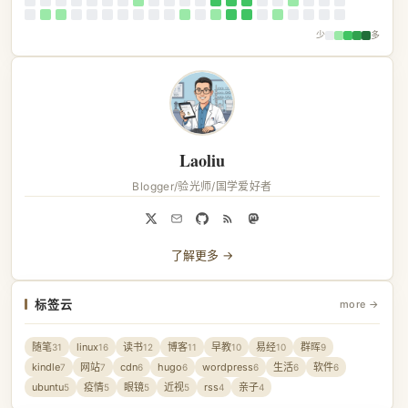
少
多
Laoliu
Blogger/验光师/国学爱好者
了解更多 →
标签云
more →
随笔
linux
读书
博客
早教
易经
群晖
31
16
12
11
10
10
9
kindle
网站
cdn
hugo
wordpress
生活
软件
7
7
6
6
6
6
6
ubuntu
疫情
眼镜
近视
rss
亲子
5
5
5
5
4
4