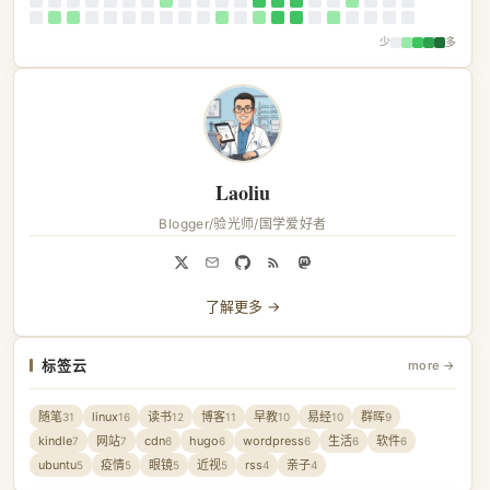
少
多
Laoliu
Blogger/验光师/国学爱好者
了解更多 →
标签云
more →
随笔
linux
读书
博客
早教
易经
群晖
31
16
12
11
10
10
9
kindle
网站
cdn
hugo
wordpress
生活
软件
7
7
6
6
6
6
6
ubuntu
疫情
眼镜
近视
rss
亲子
5
5
5
5
4
4