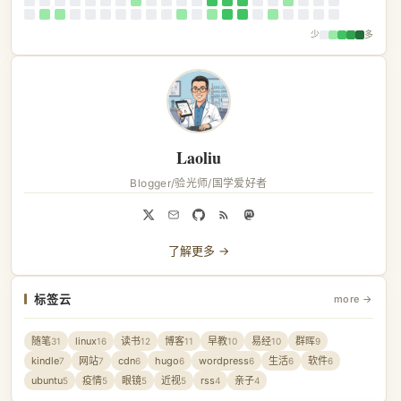
少
多
Laoliu
Blogger/验光师/国学爱好者
了解更多 →
标签云
more →
随笔
linux
读书
博客
早教
易经
群晖
31
16
12
11
10
10
9
kindle
网站
cdn
hugo
wordpress
生活
软件
7
7
6
6
6
6
6
ubuntu
疫情
眼镜
近视
rss
亲子
5
5
5
5
4
4