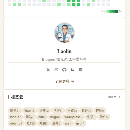
少
多
Laoliu
Blogger/验光师/国学爱好者
了解更多 →
标签云
more →
随笔
linux
读书
博客
早教
易经
群晖
31
16
12
11
10
10
9
kindle
网站
cdn
hugo
wordpress
生活
软件
7
7
6
6
6
6
6
ubuntu
疫情
眼镜
近视
rss
亲子
5
5
5
5
4
4