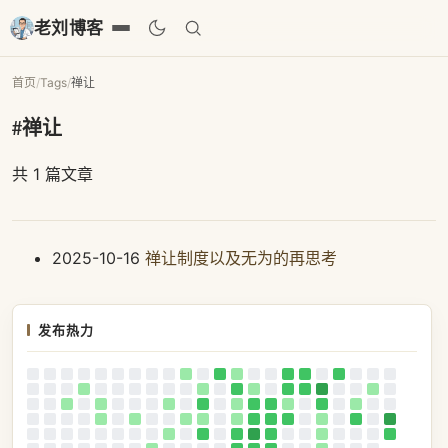
老刘博客
首页
/
Tags
/
禅让
#禅让
共 1 篇文章
2025-10-16
禅让制度以及无为的再思考
发布热力