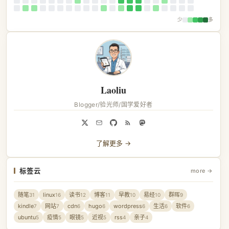
少
多
Laoliu
Blogger/验光师/国学爱好者
了解更多 →
标签云
more →
随笔
linux
读书
博客
早教
易经
群晖
31
16
12
11
10
10
9
kindle
网站
cdn
hugo
wordpress
生活
软件
7
7
6
6
6
6
6
ubuntu
疫情
眼镜
近视
rss
亲子
5
5
5
5
4
4