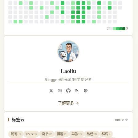
少
多
Laoliu
Blogger/验光师/国学爱好者
了解更多 →
标签云
more →
随笔
linux
读书
博客
早教
易经
群晖
31
16
12
11
10
10
9