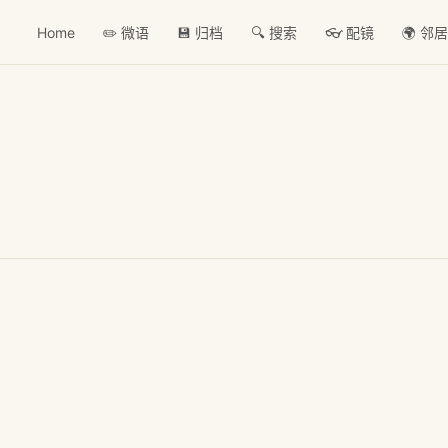
Home
✏️ 微语
💾 归档
🔍 搜索
👓 配镜
🌍 邻