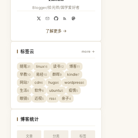
Blogger/验光师/国学爱好者
了解更多 →
标签云
more →
随笔
linux
读书
博客
31
16
12
11
早教
易经
群晖
kindle
10
10
9
7
网站
cdn
hugo
wordpress
7
6
6
6
生活
软件
ubuntu
疫情
6
6
5
5
眼镜
近视
rss
亲子
5
5
4
4
博客统计
文章
分类
标签