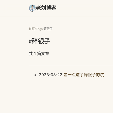
老刘博客
首页
/
Tags
/
碎银子
#碎银子
共 1 篇文章
2023-03-22
差一点进了碎银子的坑