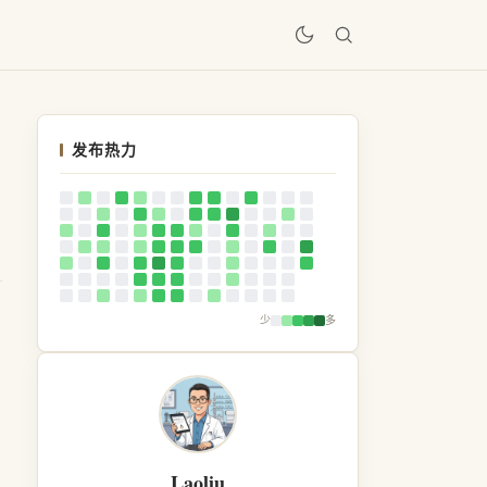
居
发布热力
少
多
Laoliu