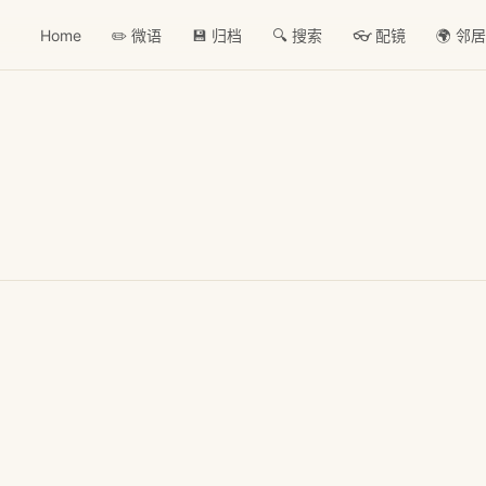
Home
✏️ 微语
💾 归档
🔍 搜索
👓 配镜
🌍 邻