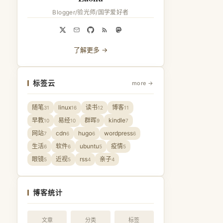
Blogger/验光师/国学爱好者
了解更多 →
标签云
more →
随笔
linux
读书
博客
31
16
12
11
早教
易经
群晖
kindle
10
10
9
7
网站
cdn
hugo
wordpress
7
6
6
6
生活
软件
ubuntu
疫情
6
6
5
5
眼镜
近视
rss
亲子
5
5
4
4
博客统计
文章
分类
标签