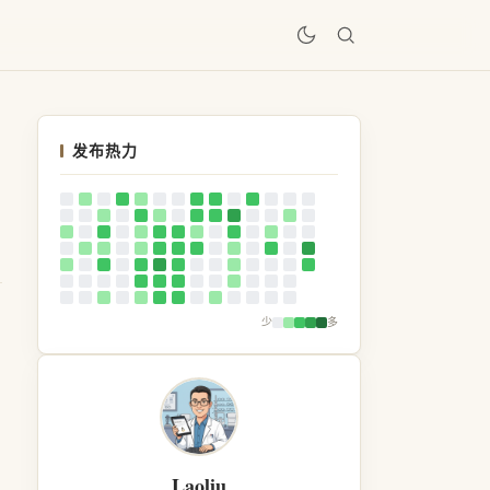
居
发布热力
少
多
Laoliu