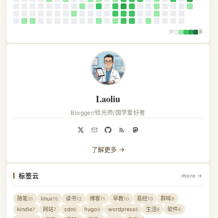
少
多
Laoliu
Blogger/验光师/国学爱好者
了解更多 →
标签云
more →
随笔
linux
读书
博客
早教
易经
群晖
31
16
12
11
10
10
9
kindle
网站
cdn
hugo
wordpress
生活
软件
7
7
6
6
6
6
6