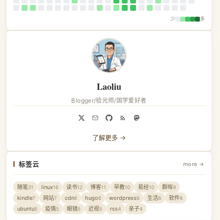
少
多
Laoliu
Blogger/验光师/国学爱好者
了解更多 →
标签云
more →
随笔
linux
读书
博客
早教
易经
群晖
31
16
12
11
10
10
9
kindle
网站
cdn
hugo
wordpress
生活
软件
7
7
6
6
6
6
6
ubuntu
疫情
眼镜
近视
rss
亲子
5
5
5
5
4
4