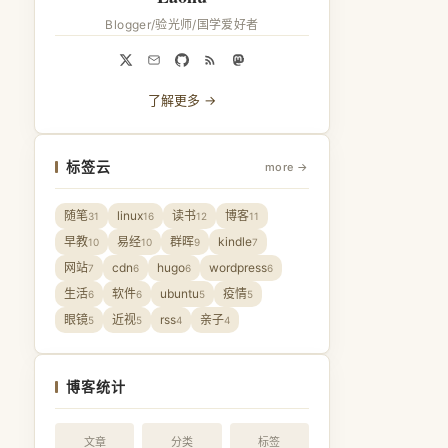
Blogger/验光师/国学爱好者
了解更多 →
标签云
more →
随笔
linux
读书
博客
31
16
12
11
早教
易经
群晖
kindle
10
10
9
7
网站
cdn
hugo
wordpress
7
6
6
6
生活
软件
ubuntu
疫情
6
6
5
5
眼镜
近视
rss
亲子
5
5
4
4
博客统计
文章
分类
标签