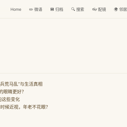
Home
✏️ 微语
💾 归档
🔍 搜索
👓 配镜
🌍 邻
兵荒马乱”与生活真相
的眼睛更好？
的这些变化
的时候近视，年老不花眼？