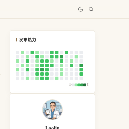
居
发布热力
少
多
Laoliu