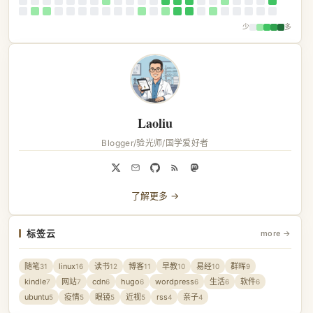
少
多
Laoliu
Blogger/验光师/国学爱好者
了解更多 →
标签云
more →
随笔
linux
读书
博客
早教
易经
群晖
31
16
12
11
10
10
9
kindle
网站
cdn
hugo
wordpress
生活
软件
7
7
6
6
6
6
6
ubuntu
疫情
眼镜
近视
rss
亲子
5
5
5
5
4
4