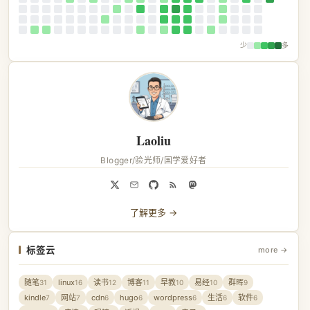
少
多
Laoliu
Blogger/验光师/国学爱好者
了解更多 →
标签云
more →
随笔
linux
读书
博客
早教
易经
群晖
31
16
12
11
10
10
9
kindle
网站
cdn
hugo
wordpress
生活
软件
7
7
6
6
6
6
6