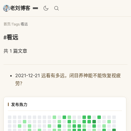
老刘博客
首页
/
Tags
/
看远
#看远
共 1 篇文章
2021-12-21
远看有多远，闭目养神能不能恢复视疲
劳？
发布热力