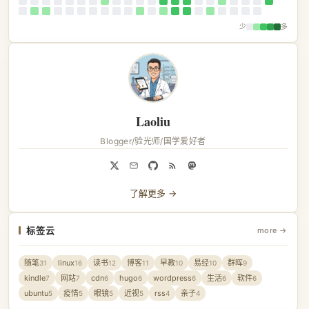
少
多
Laoliu
Blogger/验光师/国学爱好者
了解更多 →
标签云
more →
随笔
linux
读书
博客
早教
易经
群晖
31
16
12
11
10
10
9
kindle
网站
cdn
hugo
wordpress
生活
软件
7
7
6
6
6
6
6
ubuntu
疫情
眼镜
近视
rss
亲子
5
5
5
5
4
4