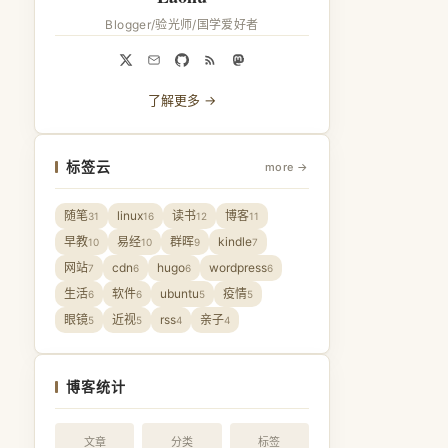
Blogger/验光师/国学爱好者
了解更多 →
标签云
more →
随笔
linux
读书
博客
31
16
12
11
早教
易经
群晖
kindle
10
10
9
7
网站
cdn
hugo
wordpress
7
6
6
6
生活
软件
ubuntu
疫情
6
6
5
5
眼镜
近视
rss
亲子
5
5
4
4
博客统计
文章
分类
标签