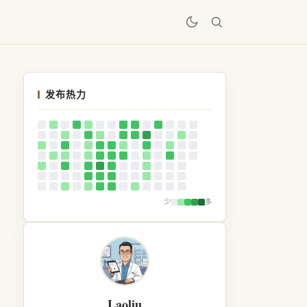
居
发布热力
少
多
Laoliu