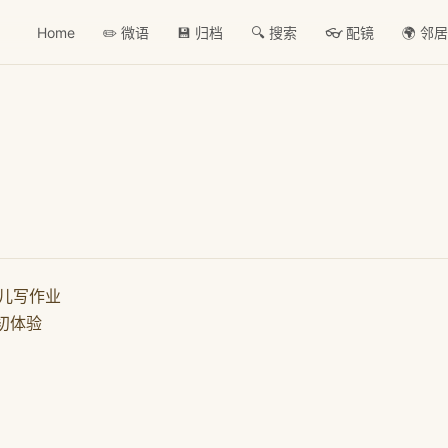
Home
✏️ 微语
💾 归档
🔍 搜索
👓 配镜
🌍 邻
儿写作业
初体验