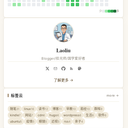
少
多
Laoliu
Blogger/验光师/国学爱好者
了解更多 →
标签云
more →
随笔
linux
读书
博客
早教
易经
群晖
31
16
12
11
10
10
9
kindle
网站
cdn
hugo
wordpress
生活
软件
7
7
6
6
6
6
6
ubuntu
疫情
眼镜
近视
rss
亲子
5
5
5
5
4
4