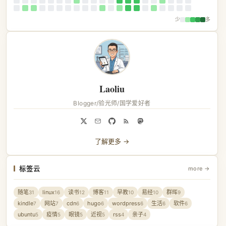
少
多
Laoliu
Blogger/验光师/国学爱好者
了解更多 →
标签云
more →
随笔
linux
读书
博客
早教
易经
群晖
31
16
12
11
10
10
9
kindle
网站
cdn
hugo
wordpress
生活
软件
7
7
6
6
6
6
6
ubuntu
疫情
眼镜
近视
rss
亲子
5
5
5
5
4
4