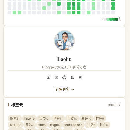
少
多
Laoliu
Blogger/验光师/国学爱好者
了解更多 →
标签云
more →
随笔
linux
读书
博客
早教
易经
群晖
31
16
12
11
10
10
9
kindle
网站
cdn
hugo
wordpress
生活
软件
7
7
6
6
6
6
6