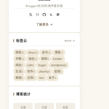
Blogger/验光师/国学爱好者
了解更多 →
标签云
more →
随笔
linux
读书
博客
31
16
12
11
早教
易经
群晖
kindle
10
10
9
7
网站
cdn
hugo
wordpress
7
6
6
6
生活
软件
ubuntu
疫情
6
6
5
5
眼镜
近视
rss
亲子
5
5
4
4
博客统计
文章
分类
标签