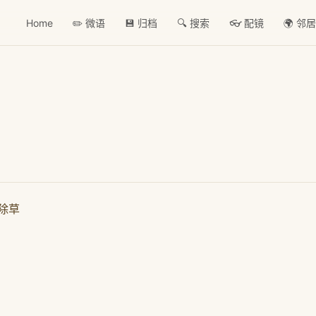
Home
✏️ 微语
💾 归档
🔍 搜索
👓 配镜
🌍 邻
除草