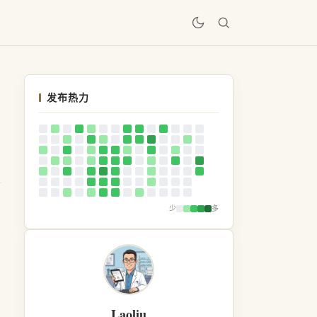
居
发布热力
少
多
Laoliu