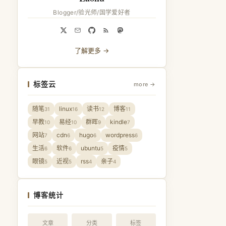
Blogger/验光师/国学爱好者
了解更多 →
标签云
more →
随笔
linux
读书
博客
31
16
12
11
早教
易经
群晖
kindle
10
10
9
7
网站
cdn
hugo
wordpress
7
6
6
6
生活
软件
ubuntu
疫情
6
6
5
5
眼镜
近视
rss
亲子
5
5
4
4
博客统计
文章
分类
标签