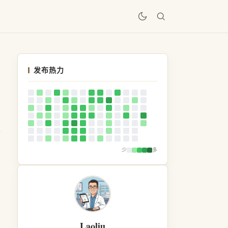
居
发布热力
少
多
Laoliu