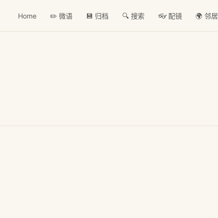
Home
✏️ 微语
💾 归档
🔍 搜索
👓 配镜
🌍 邻