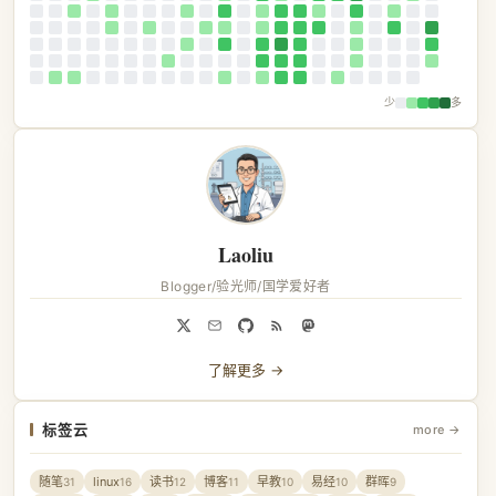
少
多
Laoliu
Blogger/验光师/国学爱好者
了解更多 →
标签云
more →
随笔
linux
读书
博客
早教
易经
群晖
31
16
12
11
10
10
9