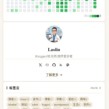
少
多
Laoliu
Blogger/验光师/国学爱好者
了解更多 →
标签云
more →
随笔
linux
读书
博客
早教
易经
群晖
31
16
12
11
10
10
9
kindle
网站
cdn
hugo
wordpress
生活
软件
7
7
6
6
6
6
6