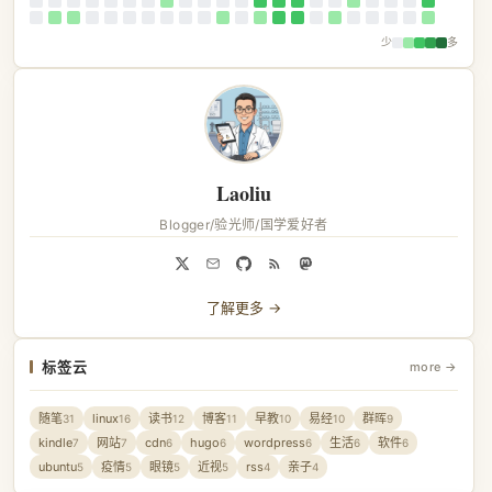
少
多
Laoliu
Blogger/验光师/国学爱好者
了解更多 →
标签云
more →
随笔
linux
读书
博客
早教
易经
群晖
31
16
12
11
10
10
9
kindle
网站
cdn
hugo
wordpress
生活
软件
7
7
6
6
6
6
6
ubuntu
疫情
眼镜
近视
rss
亲子
5
5
5
5
4
4