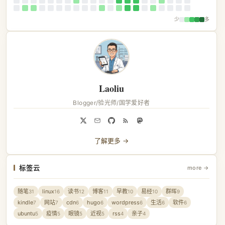
少
多
Laoliu
Blogger/验光师/国学爱好者
了解更多 →
标签云
more →
随笔
linux
读书
博客
早教
易经
群晖
31
16
12
11
10
10
9
kindle
网站
cdn
hugo
wordpress
生活
软件
7
7
6
6
6
6
6
ubuntu
疫情
眼镜
近视
rss
亲子
5
5
5
5
4
4