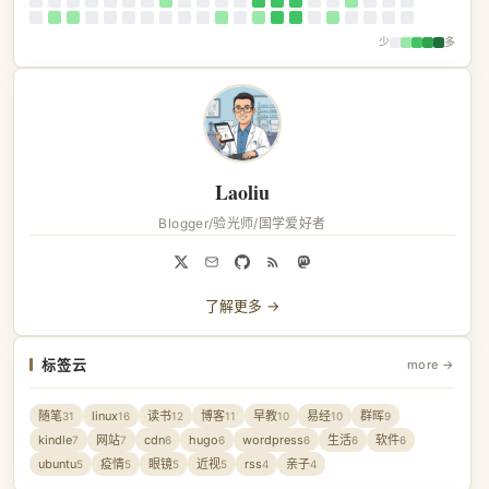
少
多
Laoliu
Blogger/验光师/国学爱好者
了解更多 →
标签云
more →
随笔
linux
读书
博客
早教
易经
群晖
31
16
12
11
10
10
9
kindle
网站
cdn
hugo
wordpress
生活
软件
7
7
6
6
6
6
6
ubuntu
疫情
眼镜
近视
rss
亲子
5
5
5
5
4
4