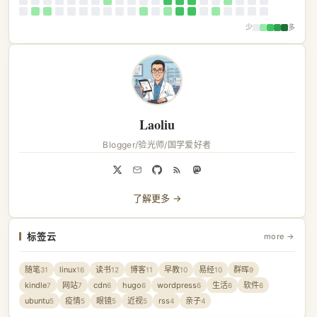
少
多
Laoliu
Blogger/验光师/国学爱好者
了解更多 →
标签云
more →
随笔
linux
读书
博客
早教
易经
群晖
31
16
12
11
10
10
9
kindle
网站
cdn
hugo
wordpress
生活
软件
7
7
6
6
6
6
6
ubuntu
疫情
眼镜
近视
rss
亲子
5
5
5
5
4
4