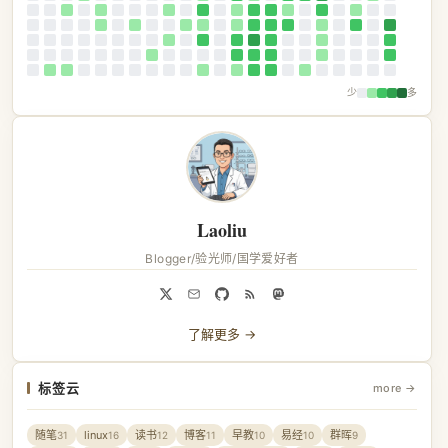
少
多
Laoliu
Blogger/验光师/国学爱好者
了解更多 →
标签云
more →
随笔
linux
读书
博客
早教
易经
群晖
31
16
12
11
10
10
9