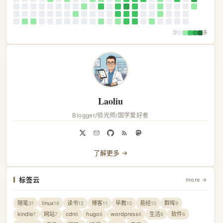
少
多
Laoliu
Blogger/验光师/国学爱好者
了解更多 →
标签云
more →
随笔
linux
读书
博客
早教
易经
群晖
31
16
12
11
10
10
9
kindle
网站
cdn
hugo
wordpress
生活
软件
7
7
6
6
6
6
6