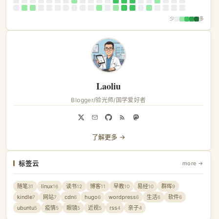
少
多
Laoliu
Blogger/验光师/国学爱好者
了解更多 →
标签云
more →
随笔
linux
读书
博客
早教
易经
群晖
31
16
12
11
10
10
9
kindle
网站
cdn
hugo
wordpress
生活
软件
7
7
6
6
6
6
6
ubuntu
疫情
眼镜
近视
rss
亲子
5
5
5
5
4
4