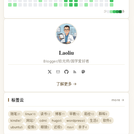
少
多
Laoliu
Blogger/验光师/国学爱好者
了解更多 →
标签云
more →
随笔
linux
读书
博客
早教
易经
群晖
31
16
12
11
10
10
9
kindle
网站
cdn
hugo
wordpress
生活
软件
7
7
6
6
6
6
6
ubuntu
疫情
眼镜
近视
rss
亲子
5
5
5
5
4
4