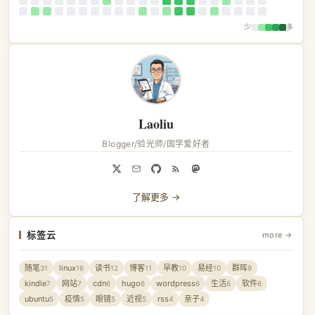
少
多
Laoliu
Blogger/验光师/国学爱好者
了解更多 →
标签云
more →
随笔
linux
读书
博客
早教
易经
群晖
31
16
12
11
10
10
9
kindle
网站
cdn
hugo
wordpress
生活
软件
7
7
6
6
6
6
6
ubuntu
疫情
眼镜
近视
rss
亲子
5
5
5
5
4
4