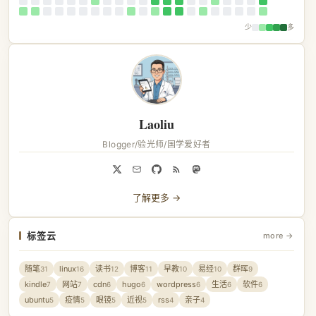
少
多
Laoliu
Blogger/验光师/国学爱好者
了解更多 →
标签云
more →
随笔
linux
读书
博客
早教
易经
群晖
31
16
12
11
10
10
9
kindle
网站
cdn
hugo
wordpress
生活
软件
7
7
6
6
6
6
6
ubuntu
疫情
眼镜
近视
rss
亲子
5
5
5
5
4
4