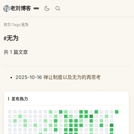
老刘博客
首页
/
Tags
/
无为
#无为
共 1 篇文章
2025-10-16
禅让制度以及无为的再思考
发布热力