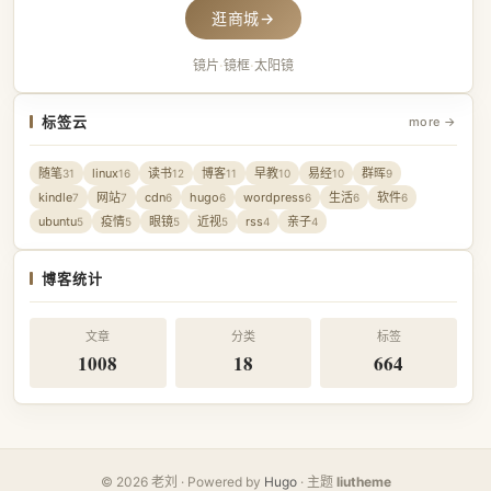
逛商城
→
镜片
·
镜框
·
太阳镜
标签云
more →
随笔
linux
读书
博客
早教
易经
群晖
31
16
12
11
10
10
9
kindle
网站
cdn
hugo
wordpress
生活
软件
7
7
6
6
6
6
6
ubuntu
疫情
眼镜
近视
rss
亲子
5
5
5
5
4
4
博客统计
文章
分类
标签
1008
18
664
© 2026 老刘 · Powered by
Hugo
· 主题
liutheme