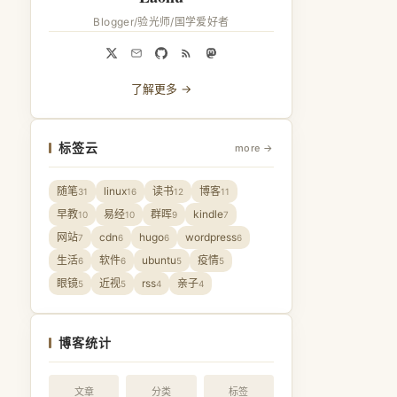
Blogger/验光师/国学爱好者
了解更多 →
标签云
more →
随笔
linux
读书
博客
31
16
12
11
早教
易经
群晖
kindle
10
10
9
7
网站
cdn
hugo
wordpress
7
6
6
6
生活
软件
ubuntu
疫情
6
6
5
5
眼镜
近视
rss
亲子
5
5
4
4
博客统计
文章
分类
标签