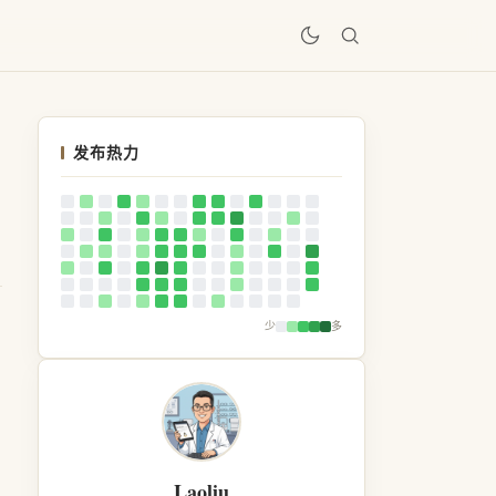
居
发布热力
少
多
Laoliu