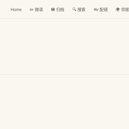
Home
✏️ 微语
💾 归档
🔍 搜索
👓 配镜
🌍 邻