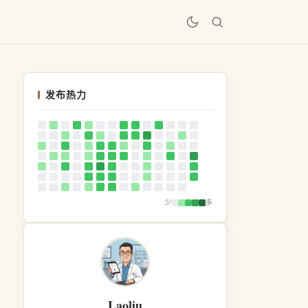
居
发布热力
少
多
Laoliu