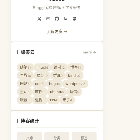
Blogger/验光师/国学爱好者
了解更多 →
标签云
more →
随笔
linux
读书
博客
31
16
12
11
早教
易经
群晖
kindle
10
10
9
7
网站
cdn
hugo
wordpress
7
6
6
6
生活
软件
ubuntu
疫情
6
6
5
5
眼镜
近视
rss
亲子
5
5
4
4
博客统计
文章
分类
标签