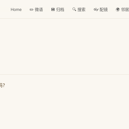
Home
✏️ 微语
💾 归档
🔍 搜索
👓 配镜
🌍 邻
码？