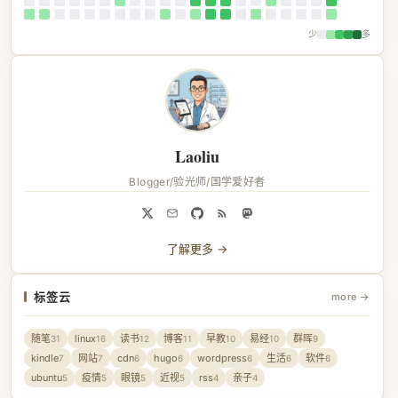
少
多
Laoliu
Blogger/验光师/国学爱好者
了解更多 →
标签云
more →
随笔
linux
读书
博客
早教
易经
群晖
31
16
12
11
10
10
9
kindle
网站
cdn
hugo
wordpress
生活
软件
7
7
6
6
6
6
6
ubuntu
疫情
眼镜
近视
rss
亲子
5
5
5
5
4
4