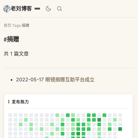
老刘博客
首页
/
Tags
/
捐赠
#捐赠
共 1 篇文章
2022-05-17
眼镜捐赠互助平台成立
发布热力