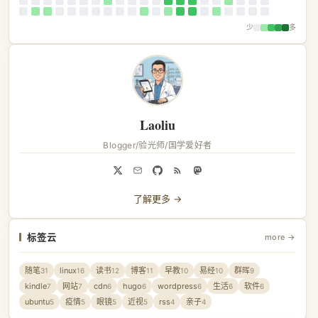
少
多
Laoliu
Blogger/验光师/国学爱好者
了解更多 →
标签云
more →
随笔
linux
读书
博客
早教
易经
群晖
31
16
12
11
10
10
9
kindle
网站
cdn
hugo
wordpress
生活
软件
7
7
6
6
6
6
6
ubuntu
疫情
眼镜
近视
rss
亲子
5
5
5
5
4
4