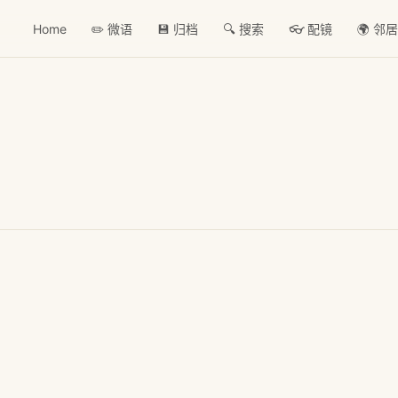
Home
✏️ 微语
💾 归档
🔍 搜索
👓 配镜
🌍 邻