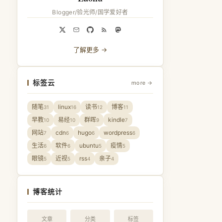
Blogger/验光师/国学爱好者
了解更多 →
标签云
more →
随笔
linux
读书
博客
31
16
12
11
早教
易经
群晖
kindle
10
10
9
7
网站
cdn
hugo
wordpress
7
6
6
6
生活
软件
ubuntu
疫情
6
6
5
5
眼镜
近视
rss
亲子
5
5
4
4
博客统计
文章
分类
标签