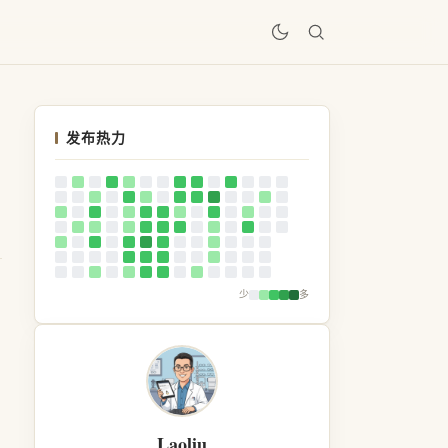
居
发布热力
少
多
Laoliu